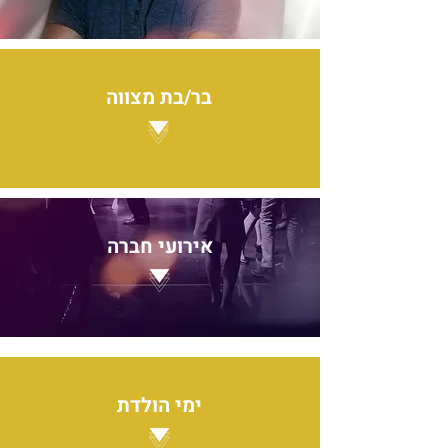
בר/בת מ
צווה
אירועי חברה
ימי הולדת