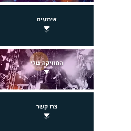
אירועי
ם
המוזי
קה שלי
צ
רו קשר