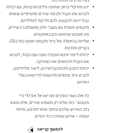
בעל נסיון ומיומנות כמו:
ידע מוזיקלי נרחב שחוצה גילים ותרבויות, עם יכולת
לקרוא את הקהל ולבחור שירים ספציפיים שאותו
קהל ייהנה להקשיב להם ולרקוד לצליליהם.
מיקסינג מוצלח עם מעבר חלק ומושלם בין שירים,
סט מגובש ושימוש נכון באפקטים.
שליטה בהפעלה של ציוד מקצועי ומגוון כמו CDJ,
בקרים ותוכנות.
יכולת ליצור אינטראקציה טובה עם הקהל, לקרוא
את הקהל ולהתאים את המוזיקה.
יכולת לתכנן ולהתכונן לאירוע, ליצור פלייליסט,
להביא ציוד מתאים ולהיענות לדרישות בעלי
האירוע.
כל אלה ועוד הופכים את ישראל אפ לדי ג'יי
מקצועי. כזה שלא רק משמיע שירים, אלא נמצא
בלב האירוע שלכם והופך אותו למרגש, מיוחד
ושמח – אירוע שתזכרו כל החיים.
להמשך קריאה